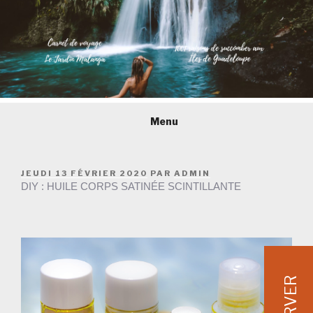
Aller
Menu
au
contenu
principal
PUBLIÉ
JEUDI 13 FÉVRIER 2020
PAR
ADMIN
LE
DIY : HUILE CORPS SATINÉE SCINTILLANTE