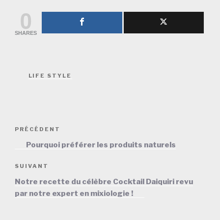
0
SHARES
CATÉGORIES
LIFE STYLE
Navigation
Article
PRÉCÉDENT
de
précédent
Pourquoi préférer les produits naturels
l’article
Article
SUIVANT
suivant
Notre recette du célèbre Cocktail Daiquiri revu
par notre expert en mixiologie !