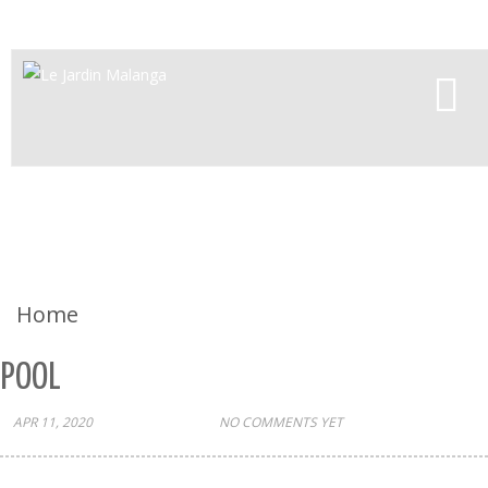
Toggle
navigat
Pool
Home
/
Pool
POOL
APR 11, 2020
ADMIN
NO COMMENTS YET