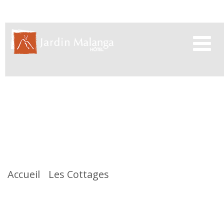
Navigati
-
bascule
Cottage
Famille2
Accueil
/
Les Cottages
/
Cottage Famille2
Pour un séjour unique en famille au cœur d’une végétation tropicale,
optez pour l’un de nos 3 cottages situés à proximité de la maison