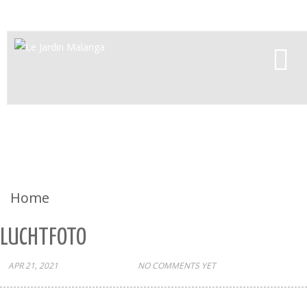
Toggle
navigat
Luchtfoto
Home
/
Luchtfoto
LUCHTFOTO
APR 21, 2021
ADMIN
NO COMMENTS YET