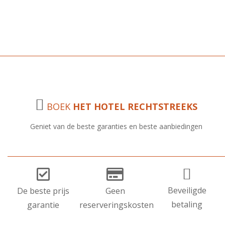
Lavazza koffiezetapparaat, een kluisje, een koelkast, badjassen en
gratis WI-FI.
Alleen voor kinderen vanaf 8 jaar.
BOEK
HET HOTEL RECHTSTREEKS
Geniet van de beste garanties en beste aanbiedingen
Beveiligde
De beste prijs
Geen
betaling
garantie
reserveringskosten